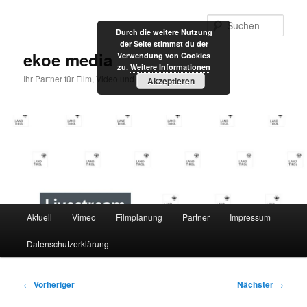
Zum
primären
Such
Durch die weitere Nutzung
Inhalt
der Seite stimmst du der
springen
ekoe media
Verwendung von Cookies
zu.
Weitere Informationen
Ihr Partner für Film, Video und Internet
Akzeptieren
Hauptmenü
Aktuell
Vimeo
Filmplanung
Partner
Impressum
Datenschutzerklärung
Beitragsnavigation
←
Vorheriger
Nächster
→