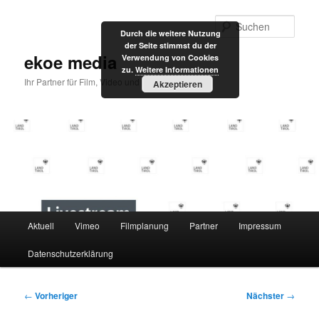
Zum
primären
Such
Durch die weitere Nutzung
Inhalt
der Seite stimmst du der
springen
ekoe media
Verwendung von Cookies
zu.
Weitere Informationen
Ihr Partner für Film, Video und Internet
Akzeptieren
Hauptmenü
Aktuell
Vimeo
Filmplanung
Partner
Impressum
Datenschutzerklärung
Beitragsnavigation
←
Vorheriger
Nächster
→