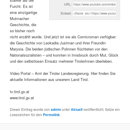
stärker als die
URL:
Furcht. Es ist
eine einzigartige
Embed:
Mutmacher-
Geschichte, die
so bisher noch
nicht erzählt wurde. Und jetzt ist sie als Comicroman verfügbar:
die Geschichte von Leokadia Justman und ihrer Freundin
Marysia. Die beiden jüdischen Polinnen flüchteten vor den
Nationalsozialisten – und konnten in Innsbruck durch Mut, Glück
und den selbstlosen Einsatz mehrerer TirolerInnen überleben.
Video Portal – Amt der Tiroler Landesregierung. Hier finden Sie
aktuelle Informationen aus unserem Land Tirol.
tv.tirol.gv.at
www.tirol.gv.at
Dieser Eintrag wurde von
admin
unter
Aktuell
veröffentlicht. Setze ein
Lesezeichen für den
Permalink
.