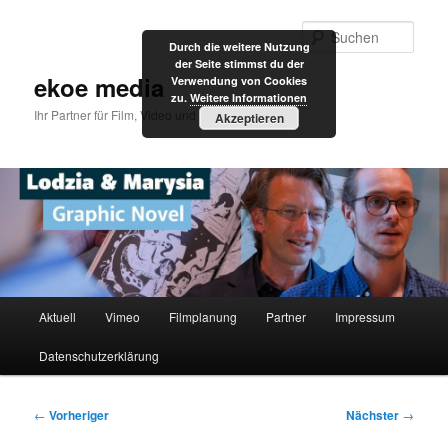
Zum
primären
Such
Durch die weitere Nutzung
Inhalt
der Seite stimmst du der
springen
ekoe media
Verwendung von Cookies
zu.
Weitere Informationen
Ihr Partner für Film, Video und Internet
Akzeptieren
Hauptmenü
Aktuell
Vimeo
Filmplanung
Partner
Impressum
Datenschutzerklärung
Beitragsnavigation
←
Vorheriger
Nächster
→