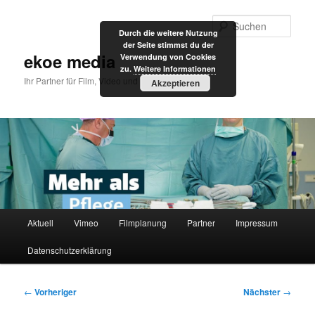
Zum
primären
Such
Durch die weitere Nutzung
Inhalt
der Seite stimmst du der
springen
ekoe media
Verwendung von Cookies
zu.
Weitere Informationen
Ihr Partner für Film, Video und Internet
Akzeptieren
Hauptmenü
Aktuell
Vimeo
Filmplanung
Partner
Impressum
Datenschutzerklärung
Beitragsnavigation
←
Vorheriger
Nächster
→