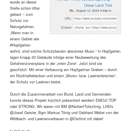
wurde an dieser
Unser Land Tirol
Stelle schon öfter
Mo., August 12, 2024 3:49p.m.
gebaut – zum
URL:
Schutz vor
Naturgefahren.
Embed:
„Wenn man in
einem Gebiet wie
#Hopfgarten
wohnt, sind solche Schutzbauten absolutes Muss.“ In Hopfgarten
lagen knapp 20 Gebäude infolge einer Neubewertung des
Gefahrenzonenplans in der „roten Zone“. Jetzt sind sie
geschützt: Mit einer Verbauung am Hopfgartner Graben – durch
ein Rückhaltebecken und einem „Muren- bzw. Lawinenbrecher“,
der Schutz vor Lawinen bietet.
Durch die Zusammenarbeit von Bund, Land und Gemeinden
konnte dieses Projekt kürzlich präsentiert werden! EMOJI TOP
oder STRONG. Wir waren mit BM @NorbertTotschnig, LHStv
@Josef Geisler, Bgm Markus Tönig und Gebhard Walter von der
Wildbach- und Lawinenverbauen in @Osttirol mit dabei!
tv.tirol.gv.at