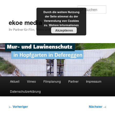
Zum
primären
Such
Durch die weitere Nutzung
Inhalt
der Seite stimmst du der
springen
ekoe media
Verwendung von Cookies
zu.
Weitere Informationen
Ihr Partner für Film, Video und Internet
Akzeptieren
Hauptmenü
Aktuell
Vimeo
Filmplanung
Partner
Impressum
Datenschutzerklärung
Beitragsnavigation
←
Vorheriger
Nächster
→