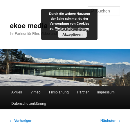
Zum
primären
Such
Durch die weitere Nutzung
Inhalt
der Seite stimmst du der
springen
ekoe media
Verwendung von Cookies
zu.
Weitere Informationen
Ihr Partner für Film, Video und Internet
Akzeptieren
Hauptmenü
Aktuell
Vimeo
Filmplanung
Partner
Impressum
Datenschutzerklärung
Beitragsnavigation
←
Vorheriger
Nächster
→