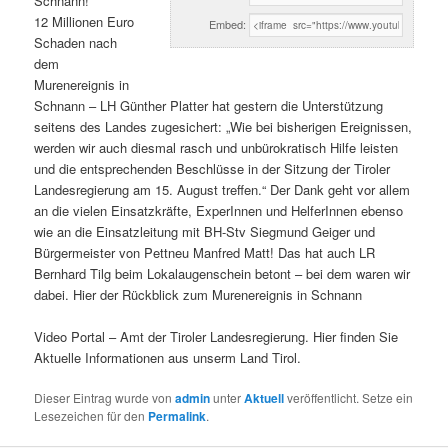
Schnann!
12 Millionen Euro
Embed:
Schaden nach
dem
Murenereignis in
Schnann – LH Günther Platter hat gestern die Unterstützung
seitens des Landes zugesichert: „Wie bei bisherigen Ereignissen,
werden wir auch diesmal rasch und unbürokratisch Hilfe leisten
und die entsprechenden Beschlüsse in der Sitzung der Tiroler
Landesregierung am 15. August treffen.“ Der Dank geht vor allem
an die vielen Einsatzkräfte, ExperInnen und HelferInnen ebenso
wie an die Einsatzleitung mit BH-Stv Siegmund Geiger und
Bürgermeister von Pettneu Manfred Matt! Das hat auch LR
Bernhard Tilg beim Lokalaugenschein betont – bei dem waren wir
dabei. Hier der Rückblick zum Murenereignis in Schnann
Video Portal – Amt der Tiroler Landesregierung. Hier finden Sie
Aktuelle Informationen aus unserm Land Tirol.
Dieser Eintrag wurde von
admin
unter
Aktuell
veröffentlicht. Setze ein
Lesezeichen für den
Permalink
.