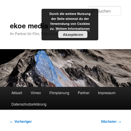
Zum
primären
Such
Durch die weitere Nutzung
Inhalt
der Seite stimmst du der
springen
ekoe media
Verwendung von Cookies
zu.
Weitere Informationen
Ihr Partner für Film, Video und Internet
Akzeptieren
Hauptmenü
Aktuell
Vimeo
Filmplanung
Partner
Impressum
Datenschutzerklärung
Beitragsnavigation
←
Vorheriger
Nächster
→