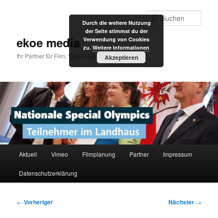
Zum
primären
Such
Durch die weitere Nutzung
Inhalt
der Seite stimmst du der
springen
ekoe media
Verwendung von Cookies
zu.
Weitere Informationen
Ihr Partner für Film, Video und Internet
Akzeptieren
Hauptmenü
Aktuell
Vimeo
Filmplanung
Partner
Impressum
Datenschutzerklärung
Beitragsnavigation
←
Vorheriger
Nächster
→