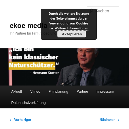
Zum
primären
Such
Durch die weitere Nutzung
Inhalt
der Seite stimmst du der
springen
ekoe media
Verwendung von Cookies
zu.
Weitere Informationen
Ihr Partner für Film, Video und Internet
Akzeptieren
Hauptmenü
Aktuell
Vimeo
Filmplanung
Partner
Impressum
Datenschutzerklärung
Beitragsnavigation
←
Vorheriger
Nächster
→