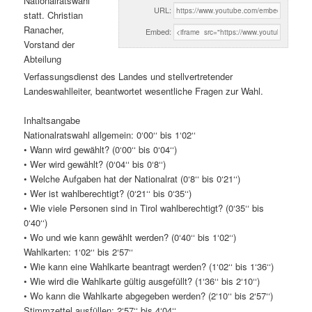
Nationalratswahl
URL:
statt. Christian
Ranacher,
Embed:
Vorstand der
Abteilung
Verfassungsdienst des Landes und stellvertretender
Landeswahlleiter, beantwortet wesentliche Fragen zur Wahl.
Inhaltsangabe
Nationalratswahl allgemein: 0‘00‘‘ bis 1‘02‘‘
• Wann wird gewählt? (0‘00‘‘ bis 0‘04‘‘)
• Wer wird gewählt? (0‘04‘‘ bis 0‘8‘‘)
• Welche Aufgaben hat der Nationalrat (0‘8‘‘ bis 0‘21‘‘)
• Wer ist wahlberechtigt? (0‘21‘‘ bis 0‘35‘‘)
• Wie viele Personen sind in Tirol wahlberechtigt? (0‘35‘‘ bis
0‘40‘‘)
• Wo und wie kann gewählt werden? (0‘40‘‘ bis 1‘02‘‘)
Wahlkarten: 1‘02‘‘ bis 2‘57‘‘
• Wie kann eine Wahlkarte beantragt werden? (1‘02‘‘ bis 1‘36‘‘)
• Wie wird die Wahlkarte gültig ausgefüllt? (1‘36‘‘ bis 2‘10‘‘)
• Wo kann die Wahlkarte abgegeben werden? (2‘10‘‘ bis 2‘57‘‘)
Stimmzettel ausfüllen: 2‘57‘‘ bis 4‘04‘‘