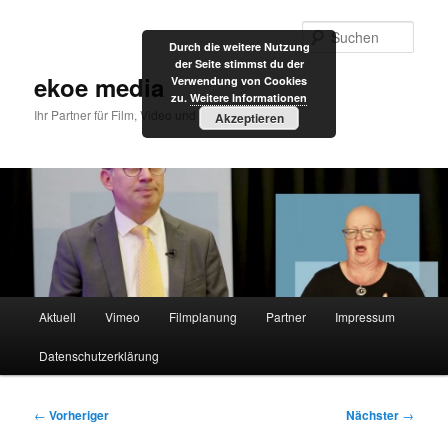
Zum
primären
Such
Durch die weitere Nutzung
Inhalt
der Seite stimmst du der
springen
ekoe media
Verwendung von Cookies
zu.
Weitere Informationen
Ihr Partner für Film, Video und Internet
Akzeptieren
Hauptmenü
Aktuell
Vimeo
Filmplanung
Partner
Impressum
Datenschutzerklärung
Beitragsnavigation
←
Vorheriger
Nächster
→