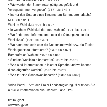
• Wie werden der Stimmzettel gültig ausgefüllt und
Vorzugsstimmen vergeben? (2‘57‘‘ bis 3‘47‘‘)
• Ist nur das Setzen eines Kreuzes am Stimmzettel erlaubt?
(3‘47 bis 4‘04‘‘)
Wahl im Wahllokal: 4‘04‘‘ bis 5‘07‘‘
• In welchem Wahllokal darf man wählen? (4‘04‘‘ bis 4‘21‘‘)
• Wo findet man Informationen über die Öffnungszeiten der
Wahllokale? (4‘21‘‘ bis 4‘39‘‘)
• Wo kann man sich über die Nationalratswahl bzw. die Tiroler
Wahlergebnisse informieren? (4‘39‘‘ bis 5‘07‘‘)
Barrierefreies Wählen: 5‘07‘‘ bis 6‘06‘‘
• Sind die Wahllokale barrierefrei? (5‘07‘‘ bis 5‘28‘‘)
• Was sind Informationen in leichter Sprache und wo können
diese abgerufen werden? (5‘28‘‘ bis 5‘36‘‘)
• Was ist eine Sonderwahlbehörde? (5‘36‘‘ bis 6‘06‘‘)
Video Portal – Amt der Tiroler Landesregierung. Hier finden Sie
aktuelle Informationen aus unserem Land Tirol.
tv.tirol.gv.at
www.tirol.gv.at