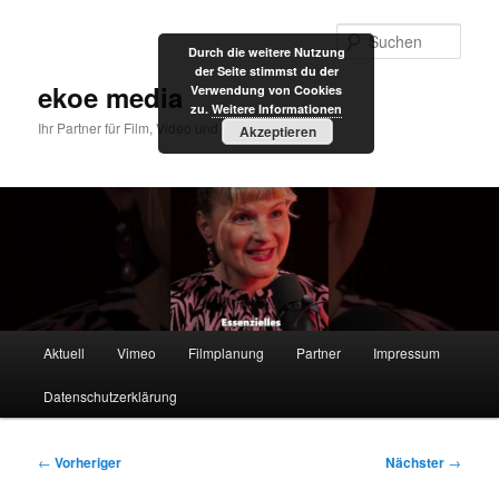
Zum
primären
Such
Durch die weitere Nutzung
Inhalt
der Seite stimmst du der
springen
ekoe media
Verwendung von Cookies
zu.
Weitere Informationen
Ihr Partner für Film, Video und Internet
Akzeptieren
Hauptmenü
Aktuell
Vimeo
Filmplanung
Partner
Impressum
Datenschutzerklärung
Beitragsnavigation
←
Vorheriger
Nächster
→