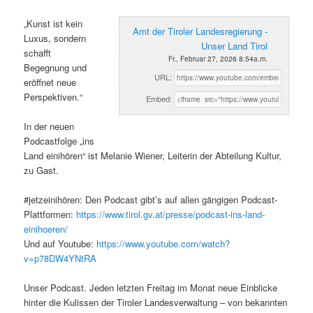
„Kunst ist kein
Amt der Tiroler Landesregierung -
Luxus, sondern
Unser Land Tirol
schafft
Fr., Februar 27, 2026 8:54a.m.
Begegnung und
URL:
eröffnet neue
Perspektiven.“
Embed:
In der neuen
Podcastfolge „ins
Land einihören“ ist Melanie Wiener, Leiterin der Abteilung Kultur,
zu Gast.
#jetzeinihören: Den Podcast gibt’s auf allen gängigen Podcast-
Plattformen:
https://www.tirol.gv.at/presse/podcast-ins-land-
einihoeren/
Und auf Youtube:
https://www.youtube.com/watch?
v=p78DW4YNtRA
Unser Podcast. Jeden letzten Freitag im Monat neue Einblicke
hinter die Kulissen der Tiroler Landesverwaltung – von bekannten