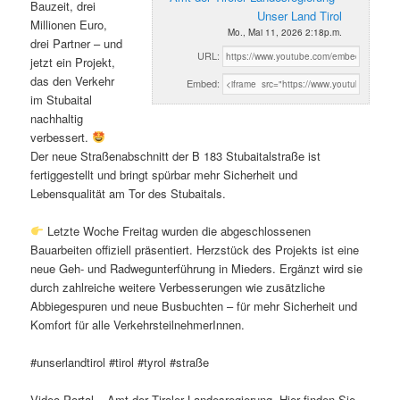
Bauzeit, drei
Unser Land Tirol
Millionen Euro,
Mo., Mai 11, 2026 2:18p.m.
drei Partner – und
URL:
jetzt ein Projekt,
das den Verkehr
Embed:
im Stubaital
nachhaltig
verbessert.
Der neue Straßenabschnitt der B 183 Stubaitalstraße ist
fertiggestellt und bringt spürbar mehr Sicherheit und
Lebensqualität am Tor des Stubaitals.
Letzte Woche Freitag wurden die abgeschlossenen
Bauarbeiten offiziell präsentiert. Herzstück des Projekts ist eine
neue Geh- und Radwegunterführung in Mieders. Ergänzt wird sie
durch zahlreiche weitere Verbesserungen wie zusätzliche
Abbiegespuren und neue Busbuchten – für mehr Sicherheit und
Komfort für alle VerkehrsteilnehmerInnen.
#unserlandtirol #tirol #tyrol #straße
Video Portal – Amt der Tiroler Landesregierung. Hier finden Sie