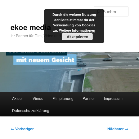
Zum
primären
Such
Durch die weitere Nutzung
Inhalt
der Seite stimmst du der
springen
ekoe media
Verwendung von Cookies
zu.
Weitere Informationen
Ihr Partner für Film, Video und Internet
Akzeptieren
Hauptmenü
Aktuell
Vimeo
Filmplanung
Partner
Impressum
Datenschutzerklärung
Beitragsnavigation
←
Vorheriger
Nächster
→