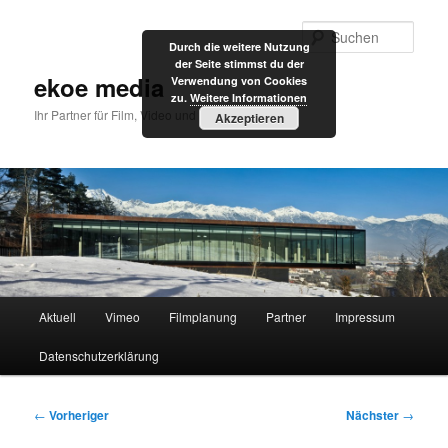
Zum
primären
Such
Durch die weitere Nutzung
Inhalt
der Seite stimmst du der
springen
ekoe media
Verwendung von Cookies
zu.
Weitere Informationen
Ihr Partner für Film, Video und Internet
Akzeptieren
Hauptmenü
Aktuell
Vimeo
Filmplanung
Partner
Impressum
Datenschutzerklärung
Beitragsnavigation
←
Vorheriger
Nächster
→