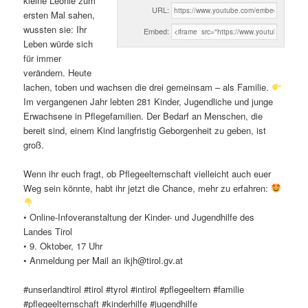
kleine Leonie zum
URL:
ersten Mal sahen,
wussten sie: Ihr
Embed:
Leben würde sich
für immer
verändern. Heute
lachen, toben und wachsen die drei gemeinsam – als Familie.
Im vergangenen Jahr lebten 281 Kinder, Jugendliche und junge
Erwachsene in Pflegefamilien. Der Bedarf an Menschen, die
bereit sind, einem Kind langfristig Geborgenheit zu geben, ist
groß.
Wenn ihr euch fragt, ob Pflegeelternschaft vielleicht auch euer
Weg sein könnte, habt ihr jetzt die Chance, mehr zu erfahren:
• Online-Infoveranstaltung der Kinder- und Jugendhilfe des
Landes Tirol
• 9. Oktober, 17 Uhr
• Anmeldung per Mail an ikjh@tirol.gv.at
#unserlandtirol #tirol #tyrol #intirol #pflegeeltern #familie
#pflegeelternschaft #kinderhilfe #jugendhilfe