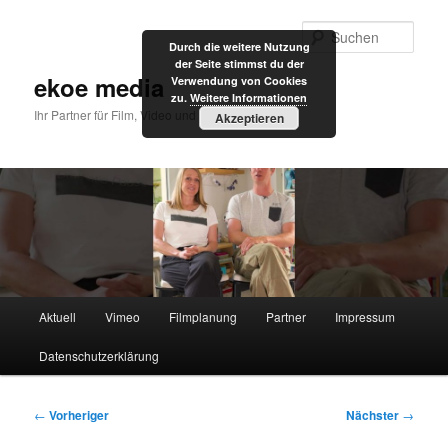
Zum
primären
Such
Durch die weitere Nutzung
Inhalt
der Seite stimmst du der
springen
ekoe media
Verwendung von Cookies
zu.
Weitere Informationen
Ihr Partner für Film, Video und Internet
Akzeptieren
Hauptmenü
Aktuell
Vimeo
Filmplanung
Partner
Impressum
Datenschutzerklärung
Beitragsnavigation
←
Vorheriger
Nächster
→