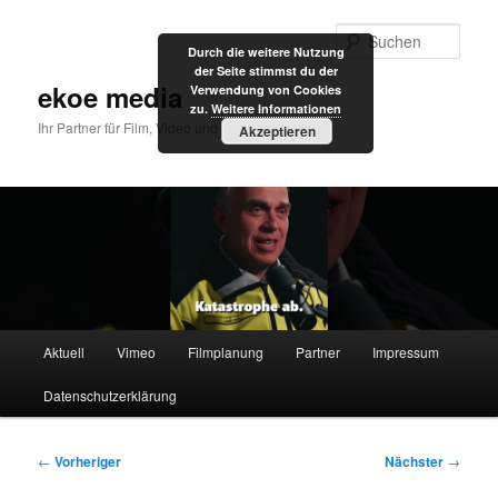
Zum
primären
Such
Durch die weitere Nutzung
Inhalt
der Seite stimmst du der
springen
ekoe media
Verwendung von Cookies
zu.
Weitere Informationen
Ihr Partner für Film, Video und Internet
Akzeptieren
Hauptmenü
Aktuell
Vimeo
Filmplanung
Partner
Impressum
Datenschutzerklärung
Beitragsnavigation
←
Vorheriger
Nächster
→