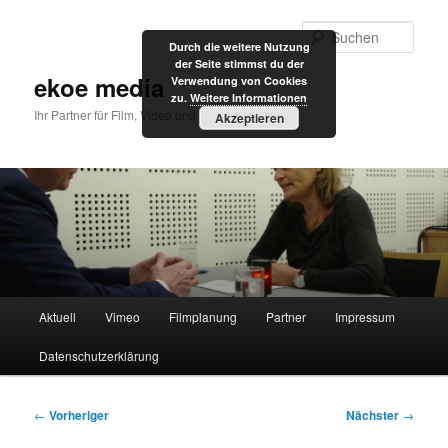
Zum
primären
Such
Durch die weitere Nutzung
Inhalt
der Seite stimmst du der
springen
ekoe media
Verwendung von Cookies
zu.
Weitere Informationen
Ihr Partner für Film, Video und Internet
Akzeptieren
Hauptmenü
Aktuell
Vimeo
Filmplanung
Partner
Impressum
Datenschutzerklärung
Beitragsnavigation
←
Vorheriger
Nächster
→