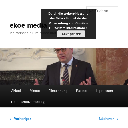
Zum
primären
Such
Durch die weitere Nutzung
Inhalt
der Seite stimmst du der
springen
ekoe media
Verwendung von Cookies
zu.
Weitere Informationen
Ihr Partner für Film, Video und Internet
Akzeptieren
Hauptmenü
Aktuell
Vimeo
Filmplanung
Partner
Impressum
Datenschutzerklärung
Beitragsnavigation
←
Vorheriger
Nächster
→