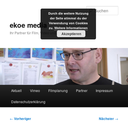
Zum
primären
Such
Durch die weitere Nutzung
Inhalt
der Seite stimmst du der
springen
ekoe media
Verwendung von Cookies
zu.
Weitere Informationen
Ihr Partner für Film, Video und Internet
Akzeptieren
Hauptmenü
Aktuell
Vimeo
Filmplanung
Partner
Impressum
Datenschutzerklärung
Beitragsnavigation
←
Vorheriger
Nächster
→