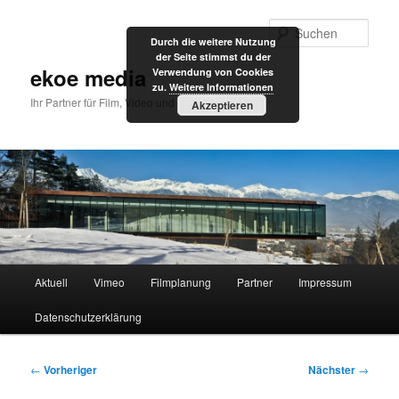
Zum
primären
Such
Durch die weitere Nutzung
Inhalt
der Seite stimmst du der
springen
ekoe media
Verwendung von Cookies
zu.
Weitere Informationen
Ihr Partner für Film, Video und Internet
Akzeptieren
Hauptmenü
Aktuell
Vimeo
Filmplanung
Partner
Impressum
Datenschutzerklärung
Beitragsnavigation
←
Vorheriger
Nächster
→