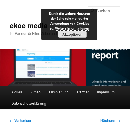
Zum
primären
Such
Durch die weitere Nutzung
Inhalt
der Seite stimmst du der
springen
ekoe media
Verwendung von Cookies
zu.
Weitere Informationen
Ihr Partner für Film, Video und Internet
Akzeptieren
Hauptmenü
Aktuell
Vimeo
Filmplanung
Partner
Impressum
Datenschutzerklärung
Beitragsnavigation
←
Vorheriger
Nächster
→