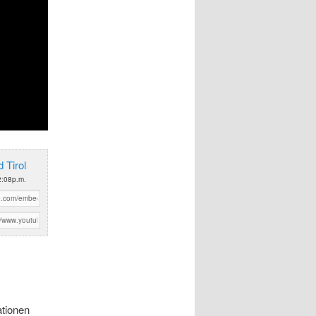
 Tirol
 2:08p.m.
ationen