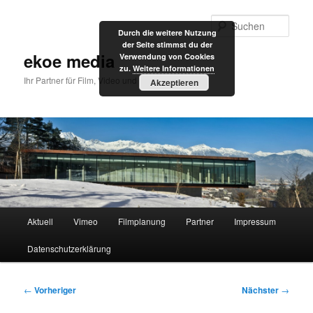
Zum
primären
Such
Durch die weitere Nutzung
Inhalt
der Seite stimmst du der
springen
ekoe media
Verwendung von Cookies
zu.
Weitere Informationen
Ihr Partner für Film, Video und Internet
Akzeptieren
Hauptmenü
Aktuell
Vimeo
Filmplanung
Partner
Impressum
Datenschutzerklärung
Beitragsnavigation
←
Vorheriger
Nächster
→