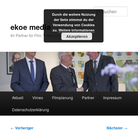
Zum
primären
Such
Durch die weitere Nutzung
Inhalt
der Seite stimmst du der
springen
ekoe media
Verwendung von Cookies
zu.
Weitere Informationen
Ihr Partner für Film, Video und Internet
Akzeptieren
Hauptmenü
Aktuell
Vimeo
Filmplanung
Partner
Impressum
Datenschutzerklärung
Beitragsnavigation
←
Vorheriger
Nächster
→