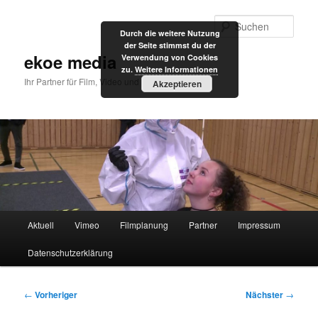
Zum
primären
Such
Durch die weitere Nutzung
Inhalt
der Seite stimmst du der
springen
ekoe media
Verwendung von Cookies
zu.
Weitere Informationen
Ihr Partner für Film, Video und Internet
Akzeptieren
Hauptmenü
Aktuell
Vimeo
Filmplanung
Partner
Impressum
Datenschutzerklärung
Beitragsnavigation
←
Vorheriger
Nächster
→