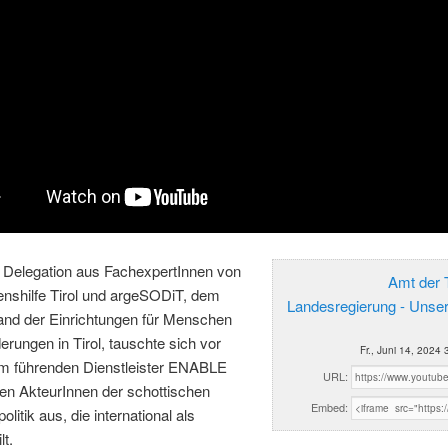
r Delegation aus FachexpertInnen von
Amt der T
enshilfe Tirol und argeSODiT, dem
Landesregierung - Unse
nd der Einrichtungen für Menschen
erungen in Tirol, tauschte sich vor
Fr., Juni 14, 2024
em führenden Dienstleister ENABLE
URL:
en AkteurInnen der schottischen
Embed:
olitik aus, die international als
lt.