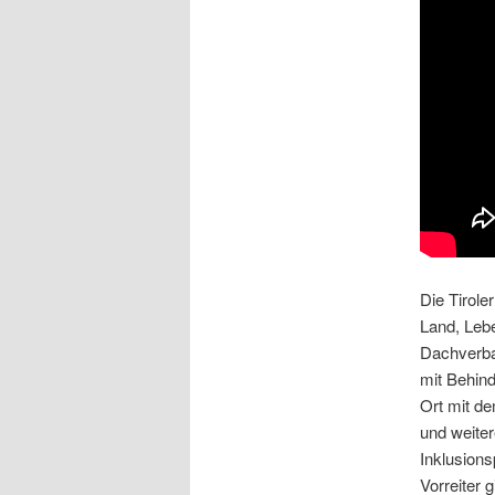
Die Tirole
Land, Leb
Dachverba
mit Behind
Ort mit d
und weiter
Inklusionsp
Vorreiter gi