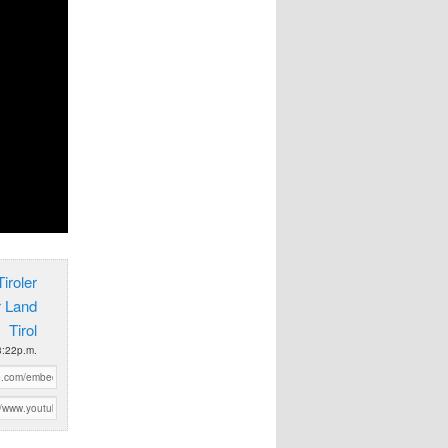
iroler
r Land
Tirol
 3:22p.m.