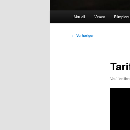
Hauptmenü
Aktuell
Vimeo
Filmplan
Beitragsnavigation
←
Vorheriger
Tari
Veröffentlic