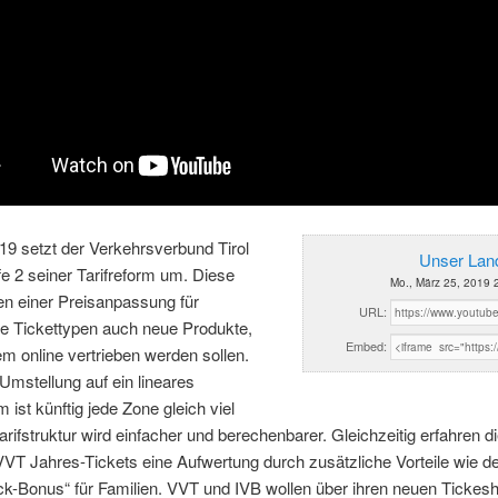
9 setzt der Verkehrsverbund Tirol
Unser Land
e 2 seiner Tarifreform um. Diese
Mo., März 25, 2019 
en einer Preisanpassung für
URL:
e Tickettypen auch neue Produkte,
Embed:
lem online vertrieben werden sollen.
Umstellung auf ein lineares
m ist künftig jede Zone gleich viel
Tarifstruktur wird einfacher und berechenbarer. Gleichzeitig erfahren d
VVT Jahres-Tickets eine Aufwertung durch zusätzliche Vorteile wie d
k-Bonus“ für Familien. VVT und IVB wollen über ihren neuen Tickes