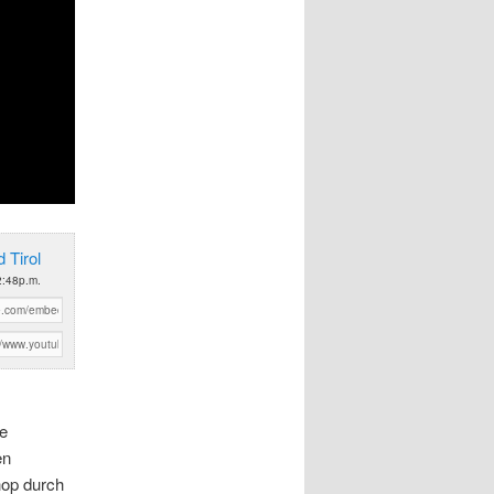
 Tirol
2:48p.m.
ie
en
hop durch