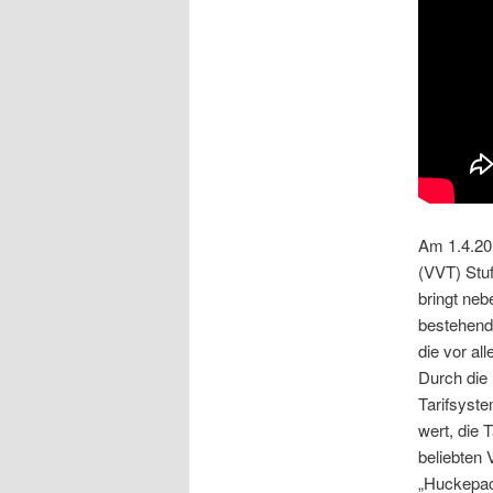
Am 1.4.201
(VVT) Stuf
bringt neb
bestehend
die vor al
Durch die 
Tarifsyste
wert, die 
beliebten 
„Huckepac