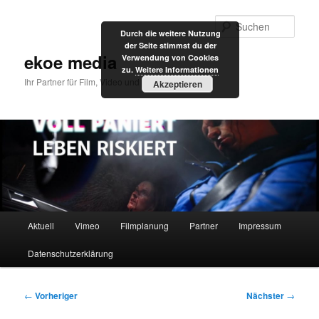
Zum
primären
Such
Durch die weitere Nutzung
Inhalt
der Seite stimmst du der
springen
ekoe media
Verwendung von Cookies
zu.
Weitere Informationen
Ihr Partner für Film, Video und Internet
Akzeptieren
Hauptmenü
Aktuell
Vimeo
Filmplanung
Partner
Impressum
Datenschutzerklärung
Beitragsnavigation
←
Vorheriger
Nächster
→