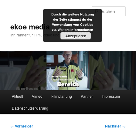
Zum
primären
Such
Durch die weitere Nutzung
Inhalt
der Seite stimmst du der
springen
ekoe media
Verwendung von Cookies
zu.
Weitere Informationen
Ihr Partner für Film, Video und Internet
Akzeptieren
Hauptmenü
Aktuell
Vimeo
Filmplanung
Partner
Impressum
Datenschutzerklärung
Beitragsnavigation
←
Vorheriger
Nächster
→