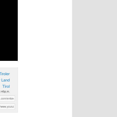
iroler
r Land
Tirol
4:45p.m.