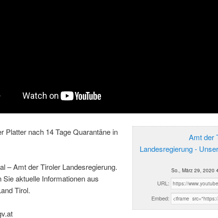
r Platter nach 14 Tage Quarantäne in
Amt der T
Landesregierung - Unse
al – Amt der Tiroler Landesregierung.
So., März 29, 2020 
n Sie aktuelle Informationen aus
URL:
and Tirol.
Embed:
gv.at