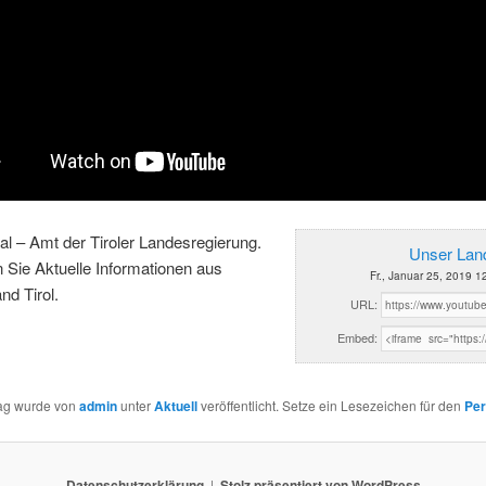
al – Amt der Tiroler Landesregierung.
Unser Land
n Sie Aktuelle Informationen aus
Fr., Januar 25, 2019 1
d Tirol.
URL:
Embed:
rag wurde von
admin
unter
Aktuell
veröffentlicht. Setze ein Lesezeichen für den
Per
Datenschutzerklärung
Stolz präsentiert von WordPress