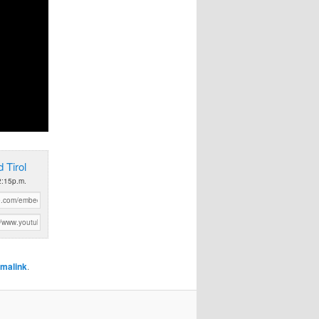
 Tirol
2:15p.m.
malink
.