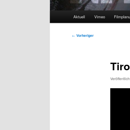
Hauptmenü
Aktuell
Vimeo
Filmplan
Beitragsnavigation
←
Vorheriger
Tir
Veröffentlic