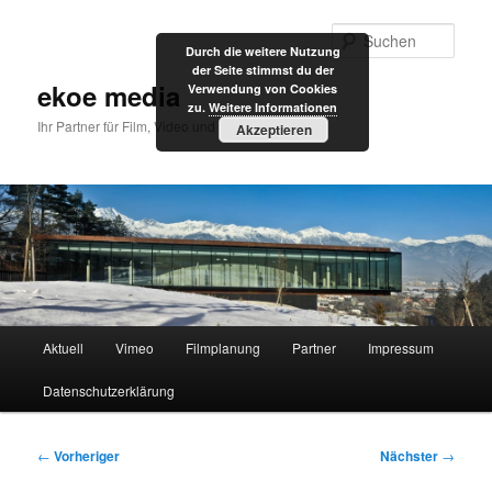
Zum
primären
Such
Durch die weitere Nutzung
Inhalt
der Seite stimmst du der
springen
ekoe media
Verwendung von Cookies
zu.
Weitere Informationen
Ihr Partner für Film, Video und Internet
Akzeptieren
Hauptmenü
Aktuell
Vimeo
Filmplanung
Partner
Impressum
Datenschutzerklärung
Beitragsnavigation
←
Vorheriger
Nächster
→