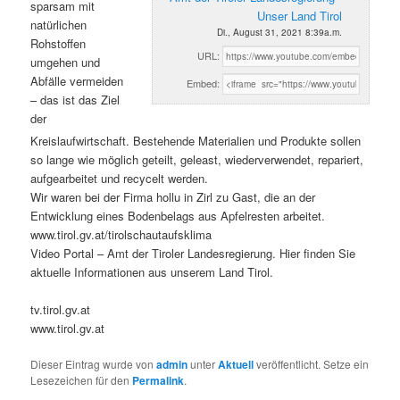
sparsam mit
Unser Land Tirol
natürlichen
Di., August 31, 2021 8:39a.m.
Rohstoffen
URL:
umgehen und
Abfälle vermeiden
Embed:
– das ist das Ziel
der
Kreislaufwirtschaft. Bestehende Materialien und Produkte sollen
so lange wie möglich geteilt, geleast, wiederverwendet, repariert,
aufgearbeitet und recycelt werden.
Wir waren bei der Firma hollu in Zirl zu Gast, die an der
Entwicklung eines Bodenbelags aus Apfelresten arbeitet.
www.tirol.gv.at/tirolschautaufsklima
Video Portal – Amt der Tiroler Landesregierung. Hier finden Sie
aktuelle Informationen aus unserem Land Tirol.
tv.tirol.gv.at
www.tirol.gv.at
Dieser Eintrag wurde von
admin
unter
Aktuell
veröffentlicht. Setze ein
Lesezeichen für den
Permalink
.