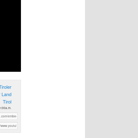
iroler
r Land
Tirol
9:00a.m.