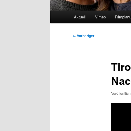
Hauptmenü
Aktuell
Vimeo
Filmplan
Beitragsnavigation
←
Vorheriger
Tiro
Nac
Veröffentlic