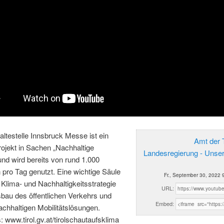
ltestelle Innsbruck Messe ist ein
Amt der T
ojekt in Sachen „Nachhaltige
Landesregierung - Unse
 und wird bereits von rund 1.000
pro Tag genutzt. Eine wichtige Säule
Fr., September 30, 2022 
r Klima- und Nachhaltigkeitsstrategie
URL:
sbau des öffentlichen Verkehrs und
Embed:
chhaltigen Mobilitätslösungen.
: www.tirol.gv.at/tirolschautaufsklima