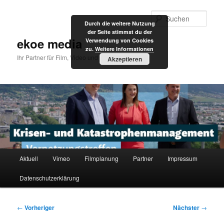
Zum
primären
Such
Durch die weitere Nutzung
Inhalt
der Seite stimmst du der
springen
ekoe media
Verwendung von Cookies
zu.
Weitere Informationen
Ihr Partner für Film, Video und Internet
Akzeptieren
Hauptmenü
Aktuell
Vimeo
Filmplanung
Partner
Impressum
Datenschutzerklärung
Beitragsnavigation
←
Vorheriger
Nächster
→