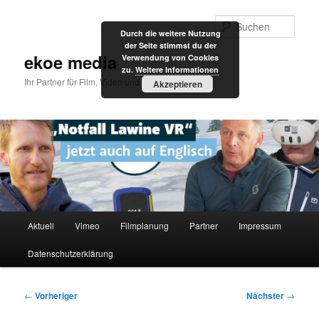
Zum
primären
Such
Durch die weitere Nutzung
Inhalt
der Seite stimmst du der
springen
ekoe media
Verwendung von Cookies
zu.
Weitere Informationen
Ihr Partner für Film, Video und Internet
Akzeptieren
Hauptmenü
Aktuell
Vimeo
Filmplanung
Partner
Impressum
Datenschutzerklärung
Beitragsnavigation
←
Vorheriger
Nächster
→