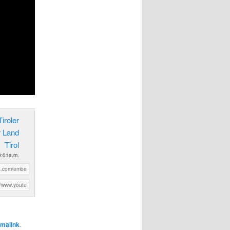
iroler
r Land
Tirol
0:01a.m.
malink
.