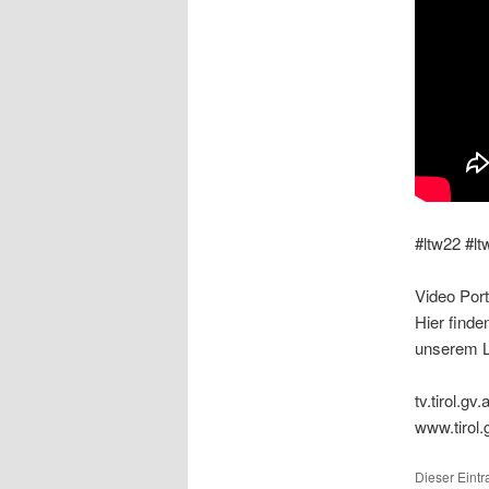
#ltw22 #lt
Video Port
Hier finde
unserem L
tv.tirol.gv.a
www.tirol.
Dieser Eint