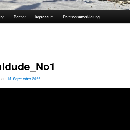
ung
Partner
Impressum
Datenschutzerklärung
ldude_No1
ht am
15. September 2022