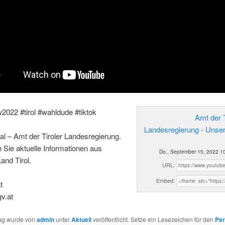
w2022 #tirol #wahldude #tiktok
Amt der T
Landesregierung - Unse
al – Amt der Tiroler Landesregierung.
n Sie aktuelle Informationen aus
Do., September 15, 2022 1
and Tirol.
URL:
Embed:
t
gv.at
rag wurde von
admin
unter
Aktuell
veröffentlicht. Setze ein Lesezeichen für den
Per