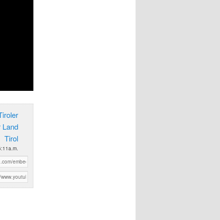
iroler
r Land
Tirol
6:11a.m.