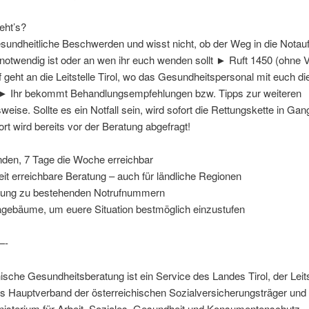
eht’s?
esundheitliche Beschwerden und wisst nicht, ob der Weg in die Nota
notwendig ist oder an wen ihr euch wenden sollt ► Ruft 1450 (ohne 
 geht an die Leitstelle Tirol, wo das Gesundheitspersonal mit euch die
 ► Ihr bekommt Behandlungsempfehlungen bzw. Tipps zur weiteren
eise. Sollte es ein Notfall sein, wird sofort die Rettungskette in Gan
rt wird bereits vor der Beratung abgefragt!
den, 7 Tage die Woche erreichbar
it erreichbare Beratung – auch für ländliche Regionen
ung zu bestehenden Notrufnummern
gebäume, um euere Situation bestmöglich einzustufen
-
nische Gesundheitsberatung ist ein Service des Landes Tirol, der Leitst
 Hauptverband der österreichischen Sozialversicherungsträger und
isterium für Arbeit, Soziales, Gesundheit und Konsumentenschutz.