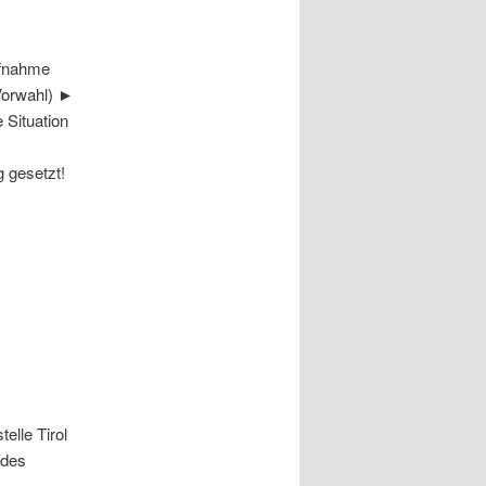
ufnahme
Vorwahl) ►
 Situation
g gesetzt!
elle Tirol
 des