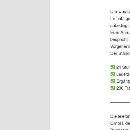
Um was g
Ihr habt g
unbedingt 
Euer Anruf
bespricht
Vorgehensw
Der Stando
24 Stun
Jederze
Ergänz
200 Fra
—————
Die telefo
GmbH, des
Bundesmin