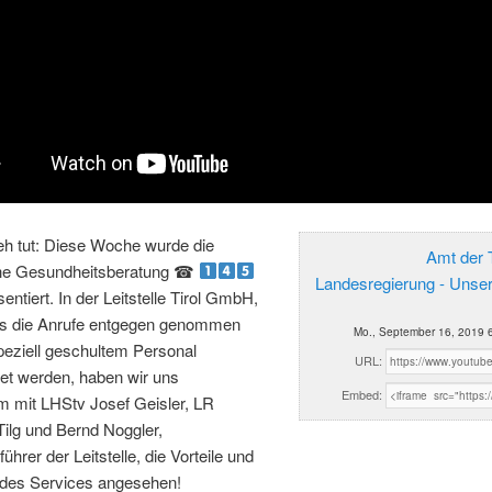
h tut: Diese Woche wurde die
Amt der T
che Gesundheitsberatung ☎
Landesregierung - Unse
ntiert. In der Leitstelle Tirol GmbH,
s die Anrufe entgegen genommen
Mo., September 16, 2019 
peziell geschultem Personal
URL:
et werden, haben wir uns
Embed:
 mit LHStv Josef Geisler, LR
ilg und Bernd Noggler,
ührer der Leitstelle, die Vorteile und
 des Services angesehen!