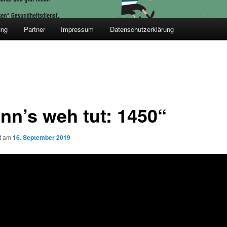
ung
Partner
Impressum
Datenschutzerklärung
nn’s weh tut: 1450“
ht am
16. September 2019