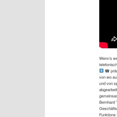
Wenn’s we
telefonis
☎ präse
von wo au
und von s
abgearbeit
gemeinsam
Bernhard T
Geschäftsf
Funktions