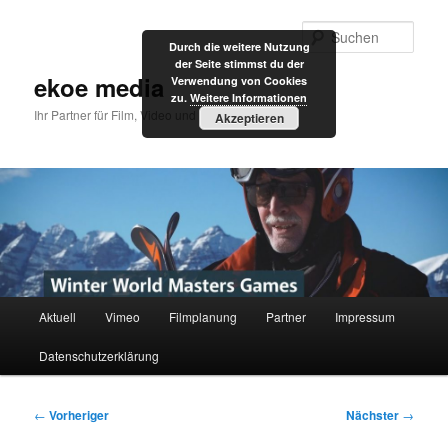
Zum
primären
Such
Durch die weitere Nutzung
Inhalt
der Seite stimmst du der
springen
ekoe media
Verwendung von Cookies
zu.
Weitere Informationen
Ihr Partner für Film, Video und Internet
Akzeptieren
Hauptmenü
Aktuell
Vimeo
Filmplanung
Partner
Impressum
Datenschutzerklärung
Beitragsnavigation
←
Vorheriger
Nächster
→