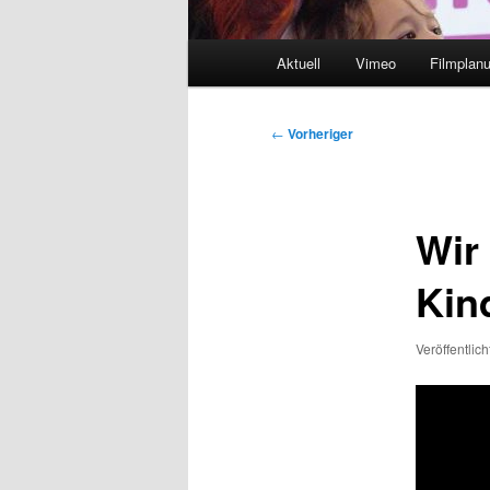
Hauptmenü
Aktuell
Vimeo
Filmplan
Beitragsnavigation
←
Vorheriger
Wir
Kind
Veröffentlic