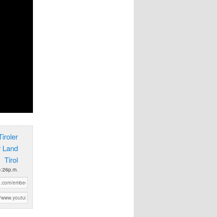
iroler
r Land
Tirol
4:26p.m.