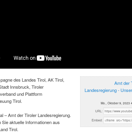
agne des Landes Tirol, AK Tirol,
Amt der T
Stadt Innsbruck, Tiroler
Landesregierung - Unse
erband und Plattform
euung Tirol.
Mo., Oktober 9, 2023 
URL:
al – Amt der Tiroler Landesregierung.
Embed:
n Sie aktuelle Informationen aus
and Tirol.