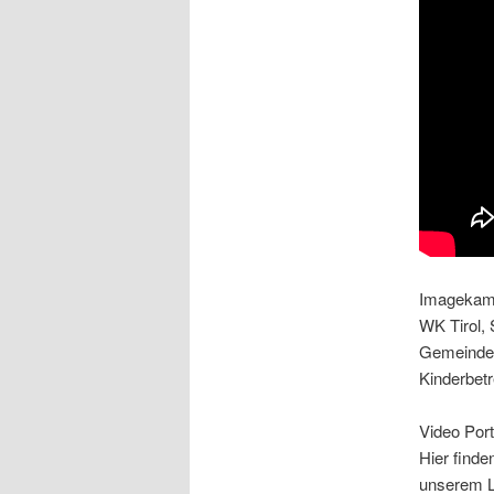
Imagekamp
WK Tirol, 
Gemeindev
Kinderbetr
Video Port
Hier finde
unserem L