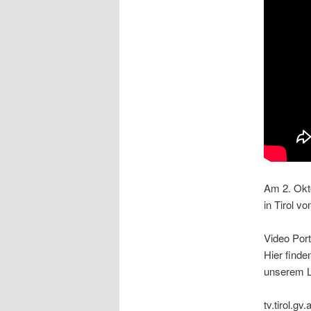
Am 2. Okt
in Tirol v
Video Port
Hier finde
unserem L
tv.tirol.gv.a