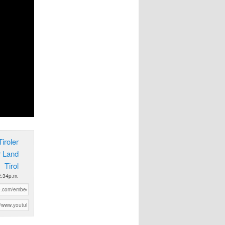
iroler
r Land
Tirol
2:34p.m.