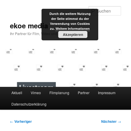
Zum
primären
Such
Durch die weitere Nutzung
Inhalt
der Seite stimmst du der
springen
ekoe media
Verwendung von Cookies
zu.
Weitere Informationen
Ihr Partner für Film, Video und Internet
Akzeptieren
Hauptmenü
Aktuell
Vimeo
Filmplanung
Partner
Impressum
Datenschutzerklärung
Beitragsnavigation
←
Vorheriger
Nächster
→