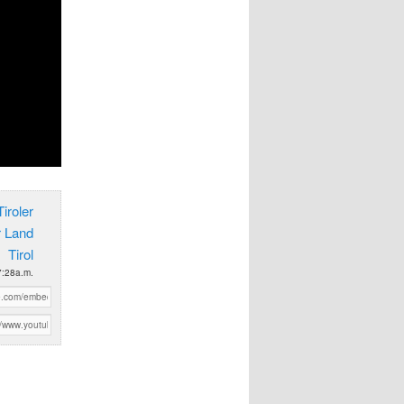
iroler
r Land
Tirol
7:28a.m.