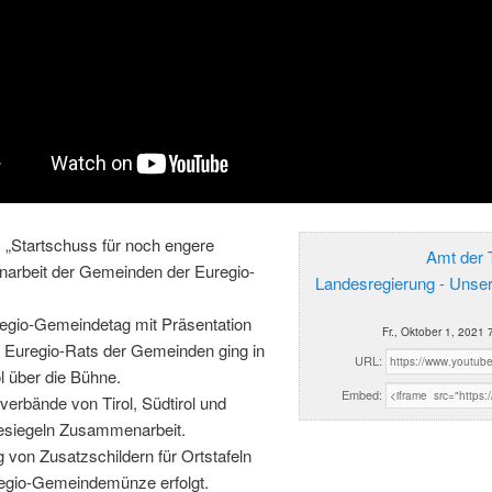
: „Startschuss für noch engere
Amt der T
rbeit der Gemeinden der Euregio-
Landesregierung - Unse
regio-Gemeindetag mit Präsentation
Fr., Oktober 1, 2021 
 Euregio-Rats der Gemeinden ging in
URL:
ol über die Bühne.
Embed:
erbände von Tirol, Südtirol und
besiegeln Zusammenarbeit.
g von Zusatzschildern für Ortstafeln
egio-Gemeindemünze erfolgt.