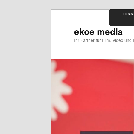
Zum
Durch 
primären
Inhalt
ekoe media
springen
Ihr Partner für Film, Video und 