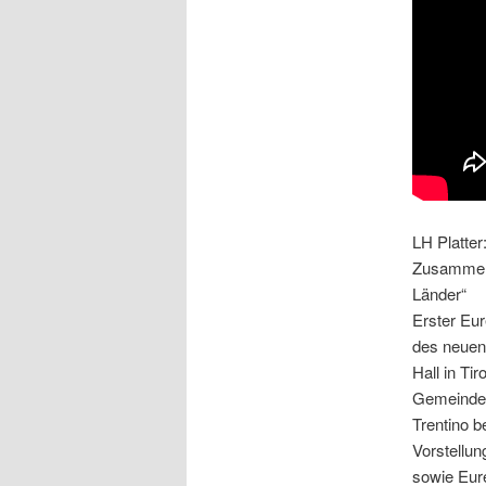
LH Platter
Zusammena
Länder“
Erster Eu
des neuen
Hall in Tir
Gemeindev
Trentino 
Vorstellun
sowie Eur