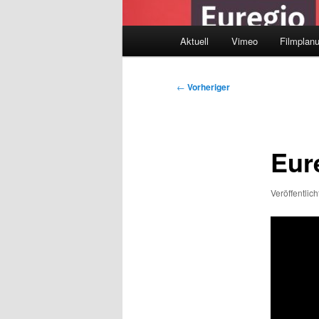
Hauptmenü
Aktuell
Vimeo
Filmplan
Beitragsnavigation
←
Vorheriger
Eur
Veröffentlic