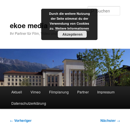
Zum
primären
Such
Durch die weitere Nutzung
Inhalt
der Seite stimmst du der
springen
ekoe media
Verwendung von Cookies
zu.
Weitere Informationen
Ihr Partner für Film, Video und Internet
Akzeptieren
Hauptmenü
Aktuell
Vimeo
Filmplanung
Partner
Impressum
Datenschutzerklärung
Beitragsnavigation
←
Vorheriger
Nächster
→