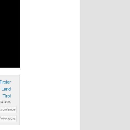
iroler
r Land
Tirol
6:21p.m.