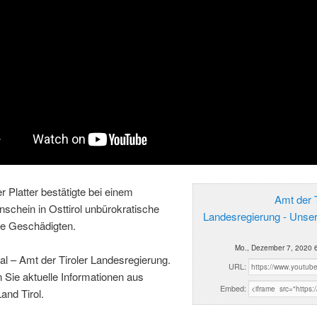
 Platter bestätigte bei einem
Amt der T
schein in Osttirol unbürokratische
Landesregierung - Unse
alle Geschädigten.
Mo., Dezember 7, 2020 
al – Amt der Tiroler Landesregierung.
URL:
n Sie aktuelle Informationen aus
Embed:
and Tirol.