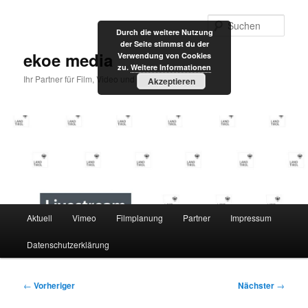
Zum
primären
Such
Durch die weitere Nutzung
Inhalt
der Seite stimmst du der
springen
ekoe media
Verwendung von Cookies
zu.
Weitere Informationen
Ihr Partner für Film, Video und Internet
Akzeptieren
Hauptmenü
Aktuell
Vimeo
Filmplanung
Partner
Impressum
Datenschutzerklärung
Beitragsnavigation
←
Vorheriger
Nächster
→