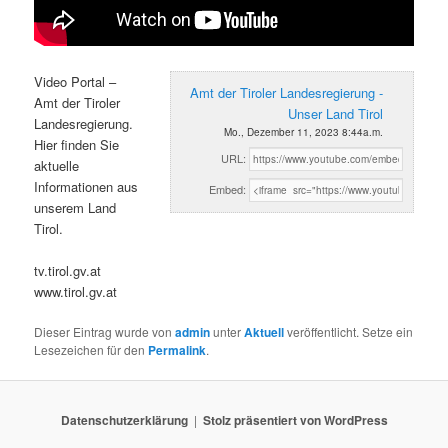
Video Portal –
Amt der Tiroler Landesregierung -
Amt der Tiroler
Unser Land Tirol
Landesregierung.
Mo., Dezember 11, 2023 8:44a.m.
Hier finden Sie
URL:
aktuelle
Informationen aus
Embed:
unserem Land
Tirol.
tv.tirol.gv.at
www.tirol.gv.at
Dieser Eintrag wurde von
admin
unter
Aktuell
veröffentlicht. Setze ein
Lesezeichen für den
Permalink
.
Datenschutzerklärung
Stolz präsentiert von WordPress