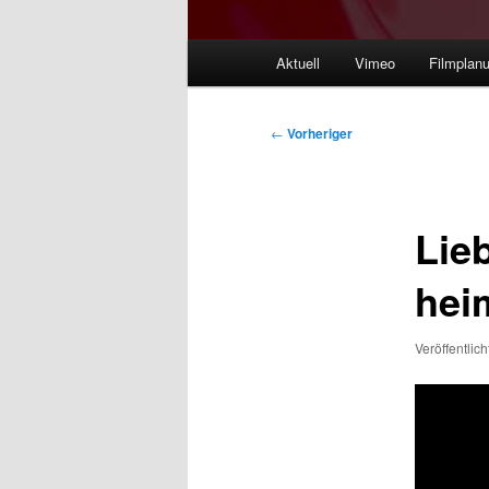
Hauptmenü
Aktuell
Vimeo
Filmplan
Beitragsnavigation
←
Vorheriger
Lieb
hei
Veröffentlic