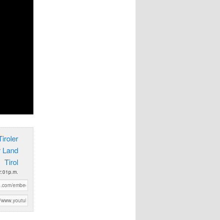
iroler
r Land
Tirol
2:01p.m.