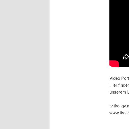
Video Port
Hier finde
unserem L
tv.tirol.gv.a
www.tirol.