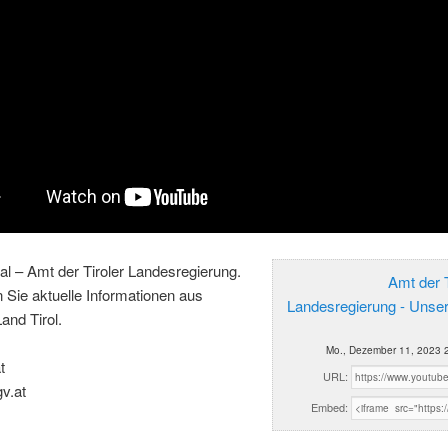
al – Amt der Tiroler Landesregierung.
Amt der T
n Sie aktuelle Informationen aus
Landesregierung - Unse
and Tirol.
Mo., Dezember 11, 2023 
t
URL:
gv.at
Embed: