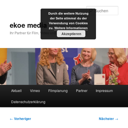
Zum
primären
Such
Durch die weitere Nutzung
Inhalt
der Seite stimmst du der
springen
ekoe media
Verwendung von Cookies
zu.
Weitere Informationen
Ihr Partner für Film, Video und Internet
Akzeptieren
Hauptmenü
Aktuell
Vimeo
Filmplanung
Partner
Impressum
Datenschutzerklärung
Beitragsnavigation
←
Vorheriger
Nächster
→