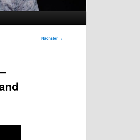
Nächster
→
 –
Land