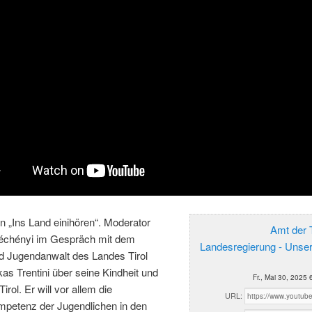
n „Ins Land einihören“. Moderator
Amt der T
chényi im Gespräch mit dem
Landesregierung - Unse
nd Jugendanwalt des Landes Tirol
kas Trentini über seine Kindheit und
Fr., Mai 30, 2025 
irol. Er will vor allem die
URL:
petenz der Jugendlichen in den