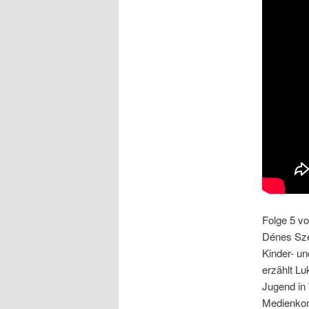
Folge 5 vo
Dénes Szé
Kinder- u
erzählt Lu
Jugend in T
Medienkom