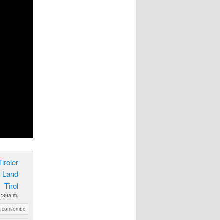
iroler
r Land
Tirol
6:30a.m.