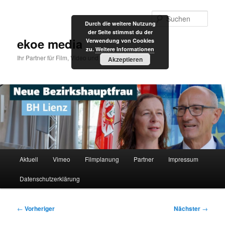
Zum
primären
Such
Durch die weitere Nutzung
Inhalt
der Seite stimmst du der
springen
ekoe media
Verwendung von Cookies
zu.
Weitere Informationen
Ihr Partner für Film, Video und Internet
Akzeptieren
Hauptmenü
Aktuell
Vimeo
Filmplanung
Partner
Impressum
Datenschutzerklärung
Beitragsnavigation
←
Vorheriger
Nächster
→