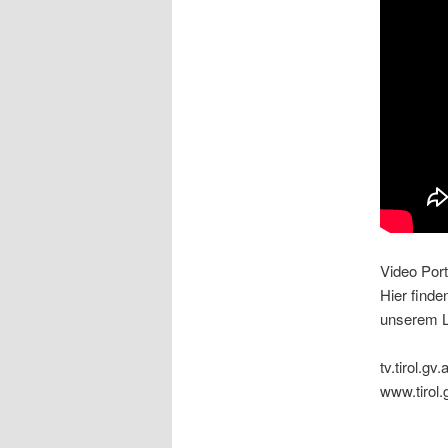
Video Port
Hier finde
unserem L
tv.tirol.gv.a
www.tirol.