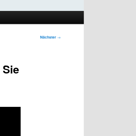
Nächster
→
 Sie