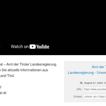
al – Amt der Tiroler Landesregierung.
Amt der T
n Sie aktuelle Informationen aus
Landesregierung - Unse
and Tirol.
Mi., August 21, 2024 1
t
URL:
gv.at
Embed: