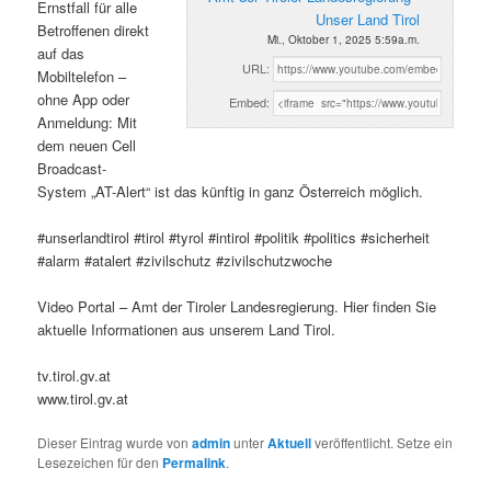
Ernstfall für alle
Unser Land Tirol
Betroffenen direkt
Mi., Oktober 1, 2025 5:59a.m.
auf das
URL:
Mobiltelefon –
ohne App oder
Embed:
Anmeldung: Mit
dem neuen Cell
Broadcast-
System „AT-Alert“ ist das künftig in ganz Österreich möglich.
#unserlandtirol #tirol #tyrol #intirol #politik #politics #sicherheit
#alarm #atalert #zivilschutz #zivilschutzwoche
Video Portal – Amt der Tiroler Landesregierung. Hier finden Sie
aktuelle Informationen aus unserem Land Tirol.
tv.tirol.gv.at
www.tirol.gv.at
Dieser Eintrag wurde von
admin
unter
Aktuell
veröffentlicht. Setze ein
Lesezeichen für den
Permalink
.