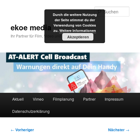
Zum
primären
Such
Durch die weitere Nutzung
Inhalt
der Seite stimmst du der
springen
ekoe media
Verwendung von Cookies
zu.
Weitere Informationen
Ihr Partner für Film, Video und Internet
Akzeptieren
Hauptmenü
Aktuell
Vimeo
Filmplanung
Partner
Impressum
Datenschutzerklärung
Beitragsnavigation
←
Vorheriger
Nächster
→